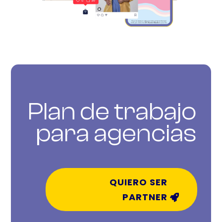
Plan
de trabajo
para
agencias
QUIERO SER
PARTNER