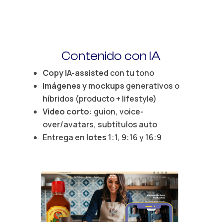
Contenido con
IA
Copy IA-assisted
con tu tono
Imágenes y mockups
generativos o
híbridos (producto + lifestyle)
Video corto
: guion, voice-
over/avatars, subtítulos auto
Entrega en
lotes
1:1, 9:16 y 16:9